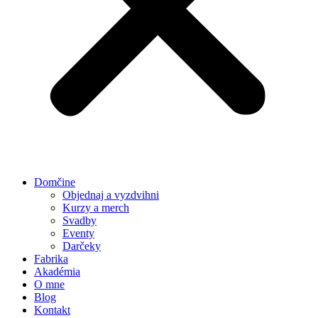
Domčine
Objednaj a vyzdvihni
Kurzy a merch
Svadby
Eventy
Darčeky
Fabrika
Akadémia
O mne
Blog
Kontakt