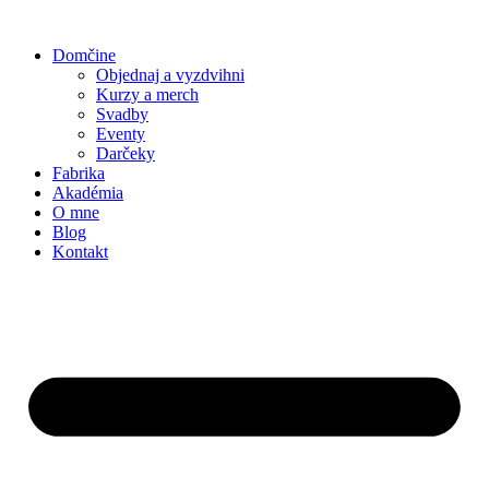
Preskočiť
na
Domčine
obsah
Objednaj a vyzdvihni
Kurzy a merch
Svadby
Eventy
Darčeky
Fabrika
Akadémia
O mne
Blog
Kontakt