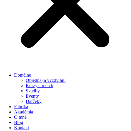
Domčine
Objednaj a vyzdvihni
Kurzy a merch
Svadby
Eventy
Darčeky
Fabrika
Akadémia
O mne
Blog
Kontakt