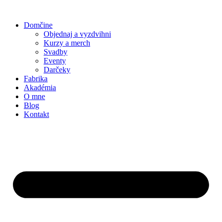
Preskočiť
na
Domčine
obsah
Objednaj a vyzdvihni
Kurzy a merch
Svadby
Eventy
Darčeky
Fabrika
Akadémia
O mne
Blog
Kontakt