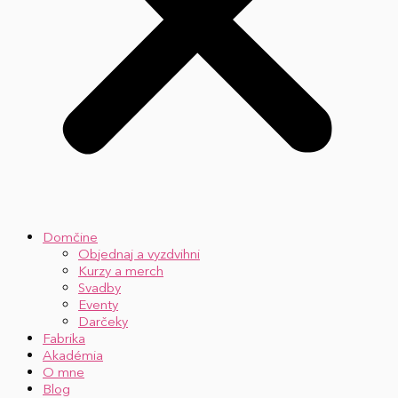
Domčine
Objednaj a vyzdvihni
Kurzy a merch
Svadby
Eventy
Darčeky
Fabrika
Akadémia
O mne
Blog