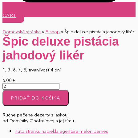
CART
Domovská stránka
»
E-shop
»
Špic deluxe pistácia jahodový likér
Špic deluxe pistácia
jahodový likér
1, 3, 6, 7, 8, trvanlivosť 4 dni
6.00
€
množstvo
Špic
deluxe
PRIDAŤ DO KOŠÍKA
pistácia
jahodový
Ručne pečené dezerty s láskou
likér
od Dominiky Onofrejovej a jej tímu.
Túto stránku napiekla agentúra melon berries