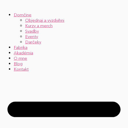
Preskočiť
na
Domčine
obsah
Objednaj a vyzdvihni
Kurzy a merch
Svadby
Eventy
Darčeky
Fabrika
Akadémia
O mne
Blog
Kontakt