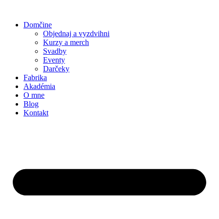
Preskočiť
na
Domčine
obsah
Objednaj a vyzdvihni
Kurzy a merch
Svadby
Eventy
Darčeky
Fabrika
Akadémia
O mne
Blog
Kontakt