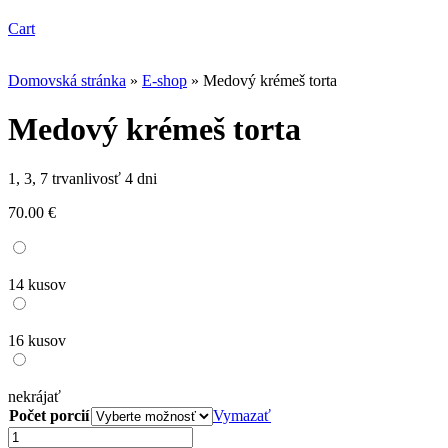
Cart
Domovská stránka
»
E-shop
»
Medový krémeš torta
Medový krémeš torta
1, 3, 7 trvanlivosť 4 dni
70.00
€
14 kusov
16 kusov
nekrájať
Počet porcií
Vymazať
množstvo