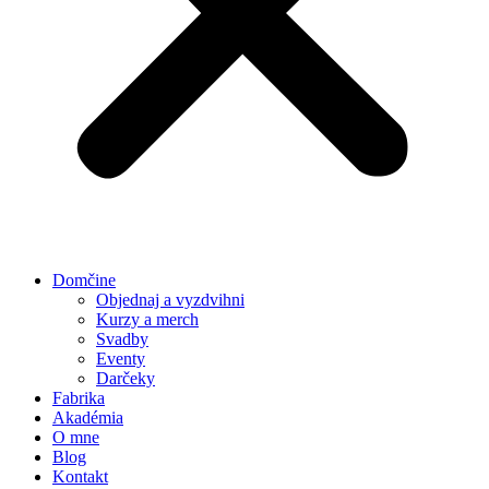
Domčine
Objednaj a vyzdvihni
Kurzy a merch
Svadby
Eventy
Darčeky
Fabrika
Akadémia
O mne
Blog
Kontakt