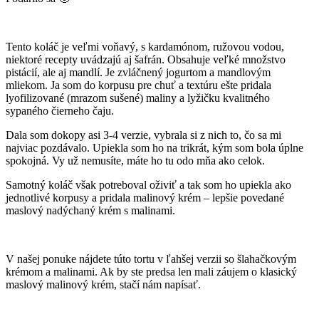
Tento koláč je veľmi voňavý, s kardamónom, ružovou vodou,
niektoré recepty uvádzajú aj šafrán. Obsahuje veľké množstvo
pistácií, ale aj mandlí. Je zvláčnený jogurtom a mandlovým
mliekom. Ja som do korpusu pre chuť a textúru ešte pridala
lyofilizované (mrazom sušené) maliny a lyžičku kvalitného
sypaného čierneho čaju.
Dala som dokopy asi 3-4 verzie, vybrala si z nich to, čo sa mi
najviac pozdávalo. Upiekla som ho na trikrát, kým som bola úplne
spokojná. Vy už nemusíte, máte ho tu odo mňa ako celok.
Samotný koláč však potreboval oživiť a tak som ho upiekla ako
jednotlivé korpusy a pridala malinový krém – lepšie povedané
maslový nadýchaný krém s malinami.
V našej ponuke nájdete túto tortu v ľahšej verzii so šlahačkovým
krémom a malinami. Ak by ste predsa len mali záujem o klasický
maslový malinový krém, stačí nám napísať.