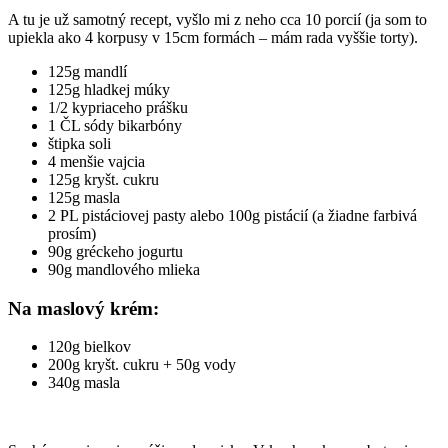
A tu je už samotný recept, vyšlo mi z neho cca 10 porcií (ja som to
upiekla ako 4 korpusy v 15cm formách – mám rada vyššie torty).
125g mandlí
125g hladkej múky
1/2 kypriaceho prášku
1 ČL sódy bikarbóny
štipka soli
4 menšie vajcia
125g kryšt. cukru
125g masla
2 PL pistáciovej pasty alebo 100g pistácií (a žiadne farbivá
prosím)
90g gréckeho jogurtu
90g mandlového mlieka
Na maslový krém:
120g bielkov
200g kryšt. cukru + 50g vody
340g masla