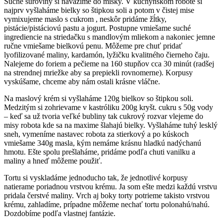
Suché suroviny si navážime do misky. V kuchynskom robote si
najprv vyšlaháme bielky so štipkou soli a potom v čistej mise
vymixujeme maslo s cukrom , neskôr pridáme žĺtky,
pistácie/pistáciovú pastu a jogurt. Postupne vmiešame suché
ingrediencie na striedačku s mandlovým mliekom a nakoniec jemne
ručne vmiešame bielkovú penu. Môžeme pre chuť pridať
lyofilizované maliny, kardamón, lyžičku kvalitného čierneho čaju.
Nalejeme do foriem a pečieme na 160 stupňov cca 30 minút (radšej
na strendnej mriežke aby sa prepiekli rovnomerne). Korpusy
vyskúšame, chceme aby nám ostali krásne vláčne.
Na maslový krém si vyšlaháme 120g bielkov so štipkou soli.
Medzitým si zohrievame v kastróliku 200g kryšt. cukru s 50g vody
– keď sa už tvoria veľké bubliny tak cukrový rozvar vlejeme do
misy robota kde sa na maxime šlahajú bielky. Vyšlaháme tuhý lesklý
sneh, vymeníme nastavec robota za stierkový a po kúskoch
vmiešame 340g masla, kým nemáme krásnu hladkú nadýchanú
hmotu. Ešte spolu prešlaháme, pridáme podľa chuti vanilku a
maliny a hneď môžeme použiť.
Tortu si vyskladáme jednoducho tak, že jednotlivé korpusy
natierame poriadnou vrstvou krému. Ja som ešte medzi každú vrstvu
pridala čerstvé maliny. Vrch aj boky torty potrieme takisto vrstvou
krému, zahladíme, prípadne môžeme nechať tortu polonahú/nahú.
Dozdobíme podľa vlastnej fantázie.