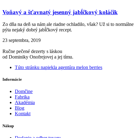
Voňavý a šťavnatý jesenný jabĺčkový koláčik
Zo dňa na deň sa nám ale riadne ochladilo, však? Už si to normálne
pýta nejaký dobrý jabĺčkový recept.
23 septembra, 2019
Ručne pečené dezerty s láskou
od Dominiky Onofrejovej a jej tímu.
Túto stránku napiekla agentúra melon berries
Informácie
Domčine
Fabrika
Akadémia
Blog
Kontakt
Nákup
Dodanie a odber tovaru