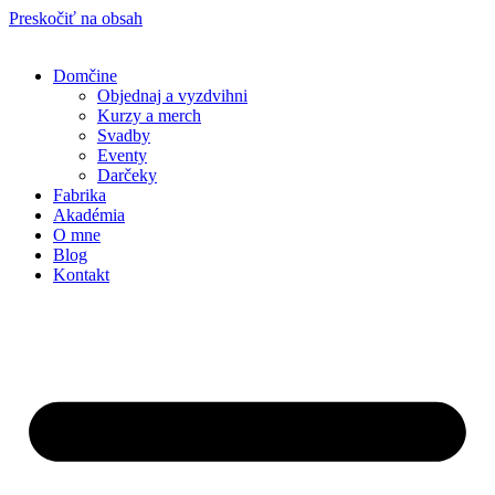
Preskočiť na obsah
Domčine
Objednaj a vyzdvihni
Kurzy a merch
Svadby
Eventy
Darčeky
Fabrika
Akadémia
O mne
Blog
Kontakt