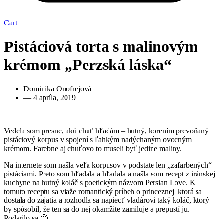
Cart
Pistáciová torta s malinovým
krémom „Perzská láska“
Dominika Onofrejová
—
4 apríla, 2019
Vedela som presne, akú chuť hľadám – hutný, korením prevoňaný
pistáciový korpus v spojení s ľahkým nadýchaným ovocným
krémom. Farebne aj chuťovo to museli byť jedine maliny.
Na internete som našla veľa korpusov v podstate len „zafarbených“
pistáciami. Preto som hľadala a hľadala a našla som recept z iránskej
kuchyne na hutný koláč s poetickým názvom Persian Love. K
tomuto receptu sa viaže romantický príbeh o princeznej, ktorá sa
dostala do zajatia a rozhodla sa napiecť vladárovi taký koláč, ktorý
by spôsobil, že ten sa do nej okamžite zamiluje a prepustí ju.
Podarilo sa 🙂